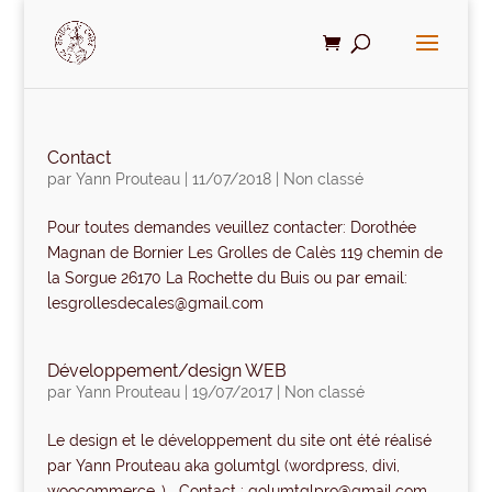
Contact
par
Yann Prouteau
|
11/07/2018
|
Non classé
Pour toutes demandes veuillez contacter: Dorothée
Magnan de Bornier Les Grolles de Calès 119 chemin de
la Sorgue 26170 La Rochette du Buis ou par email:
lesgrollesdecales@gmail.com
Développement/design WEB
par
Yann Prouteau
|
19/07/2017
|
Non classé
Le design et le développement du site ont été réalisé
par Yann Prouteau aka golumtgl (wordpress, divi,
woocommerce…) Contact : golumtglpro@gmail.com