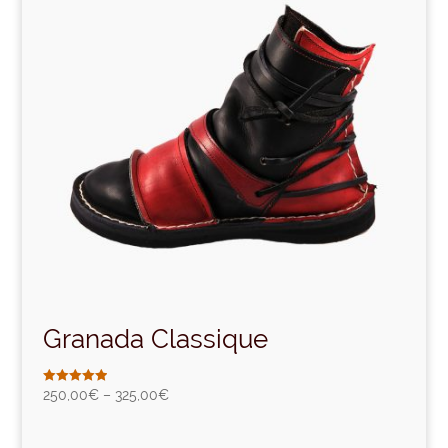
Granada Classique
Note
250,00
€
–
325,00
€
5.00
sur 5