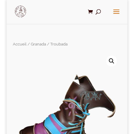
Accueil
/
Granada
/ Troubada