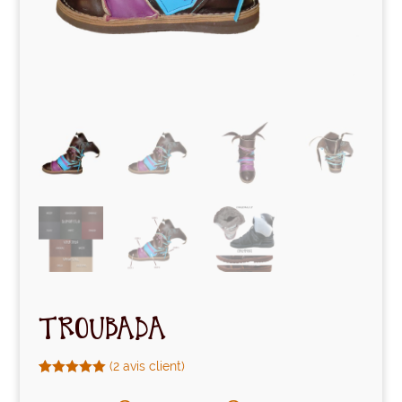
TROUBADA
(
2
avis client)
Noté
2
5.00
sur 5