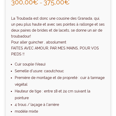
300,00
€
375,00
€
–
basé sur
notations
client
La Troubada est donc une cousine des Granada, qui,
un peu plus haute et avec ses pointes à rallonge et ses
deux paires de brides et de lacets, se donne un air de
troubadour!
Pour aller guincher , absolument
FAITES AVEC AMOUR, PAR MES MAINS, POUR VOS
PIEDS !!
Cuir souple (Veau)
Semelle d’usure: caoutchouc
Première de montage et de propreté : cuir à tannage
végétal
Hauteur de tige : entre 18 et 24 cm suivant la
pointure
4 trous / laçage à l’arrière
modèle mixte