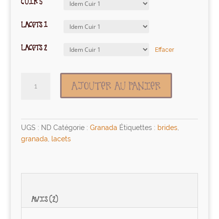
CUIR 5
LACETS 1
LACETS 2
Effacer
quantité
AJOUTER AU PANIER
de
Troubada
UGS :
ND
Catégorie :
Granada
Étiquettes :
brides
,
granada
,
lacets
AVIS (2)