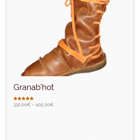
Granab’hot
Note
330,00
€
–
405,00
€
5.00
sur 5