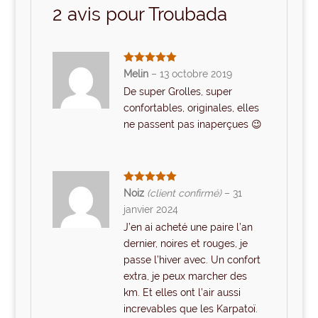
2 avis pour
Troubada
Note
5
sur
Melin
–
13 octobre 2019
5
De super Grolles, super
confortables, originales, elles
ne passent pas inaperçues 😉
Note
5
sur
Noiz
(client confirmé)
–
31
5
janvier 2024
J’en ai acheté une paire l’an
dernier, noires et rouges, je
passe l’hiver avec. Un confort
extra, je peux marcher des
km. Et elles ont l’air aussi
increvables que les Karpatoï.