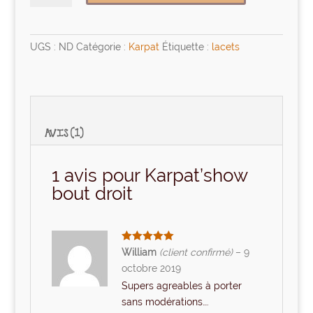
Karpat'show
bout
droit
UGS :
ND
Catégorie :
Karpat
Étiquette :
lacets
AVIS (1)
1 avis pour
Karpat’show
bout droit
Note
5
sur
William
(client confirmé)
–
9
5
octobre 2019
Supers agreables à porter
sans modérations….