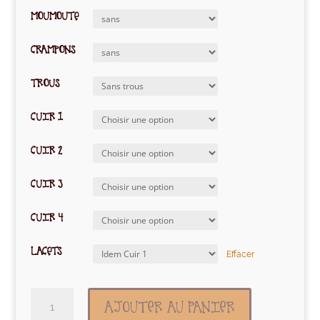
MOUMOUTE
CRAMPONS
TROUS
CUIR 1
CUIR 2
CUIR 3
CUIR 4
LACETS
Effacer
quantité
AJOUTER AU PANIER
de