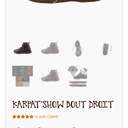
KARPAT’SHOW BOUT DROIT
(
1
avis client)
Noté
1
5.00
sur 5