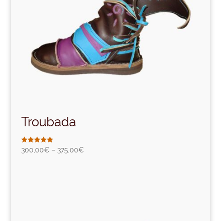
Troubada
Note
300,00
€
–
375,00
€
5.00
sur 5