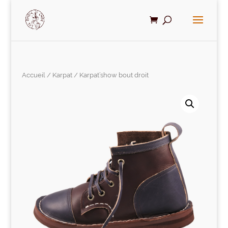
Accueil
/
Karpat
/ Karpat’show bout droit